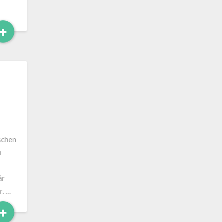
Read
+
More
schen
m
är
r. …
Read
+