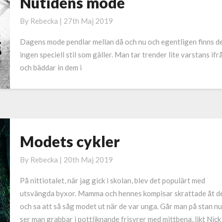
Nutidens mode
Nutidens
mode
By
Rebecka
|
27th Maj 2019
Dagens mode pendlar mellan då och nu och egentligen finns d
ingen speciell stil som gäller. Man tar trender lite varstans ifr
och bäddar in dem i
Modets cykler
Modets
cykler
By
Rebecka
|
20th Maj 2019
På nittiotalet, när jag gick i skolan, blev det populärt med
utsvängda byxor. Mamma och hennes kompisar skrattade åt d
och sa att så såg modet ut när de var unga. Går man på stan nu
ser man grabbar i pottliknande frisyrer med mittbena, likt Nick