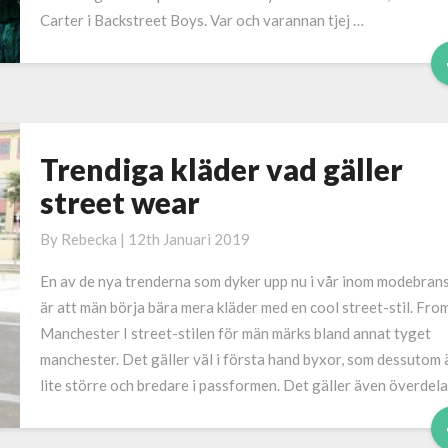
Carter i Backstreet Boys. Var och varannan tjej …
Trendiga kläder vad gäller
Trendiga
kläder
street wear
vad
gäller
By
Rebecka
|
12th Januari 2019
street
En av de nya trenderna som dyker upp nu i vår inom modebran
wear
är att män börja bära mera kläder med en cool street-stil. Fro
Manchester I street-stilen för män märks bland annat tyget
manchester. Det gäller väl i första hand byxor, som dessutom 
lite större och bredare i passformen. Det gäller även överdela