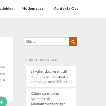
deideal
Modemagasin
Kontakta Oss
Search
Sök
for:
SENASTE INLÄGGEN
 man
Så väljer du present till
tion
din flickvän – stilsmart,
a har
personligt och hållbart
n
Kläder som kultur:
Modets roll i
Read
+
samhällsförändringar