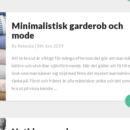
Minimalistisk garderob och
Minimalistisk
garderob
mode
och
mode
By
Rebecka
|
8th Juni 2019
Att se bra ut är viktigt för många eftersom det gör att man må
bättre och utstrålar självförtroende. När det gäller att få till 
look som man känner sig nöjd med finns det mycket man behöv
tänka på. Först och främst är alla människor unika och det som
bra ut på vissa kanske …