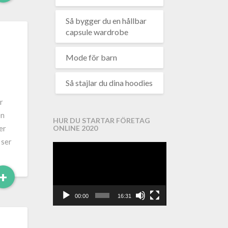
More
Så bygger du en hållbar
capsule wardrobe
Mode för barn
Så stajlar du dina hoodies
r
en
HUR DU STARTAR FÖRETAG
er
ONLINE 2020
 ser
Videospelare
Read
+
More
00:00
16:31