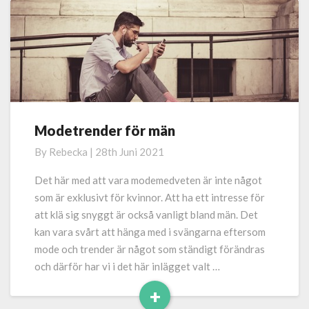
Modetrender för män
Modetrender
för
By
Rebecka
|
28th Juni 2021
män
Det här med att vara modemedveten är inte något
som är exklusivt för kvinnor. Att ha ett intresse för
att klä sig snyggt är också vanligt bland män. Det
kan vara svårt att hänga med i svängarna eftersom
mode och trender är något som ständigt förändras
och därför har vi i det här inlägget valt …
+