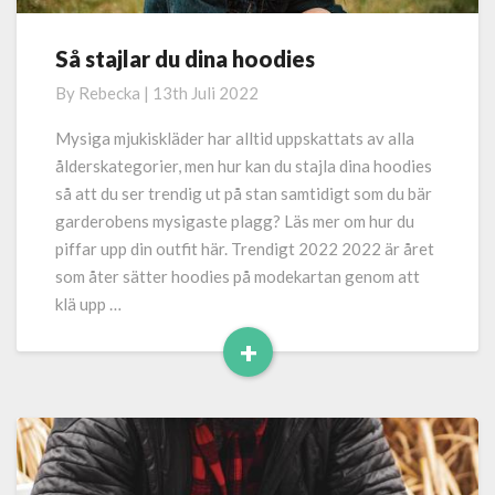
Så stajlar du dina hoodies
Så
stajlar
By
Rebecka
|
13th Juli 2022
du
dina
Mysiga mjukiskläder har alltid uppskattats av alla
hoodies
ålderskategorier, men hur kan du stajla dina hoodies
så att du ser trendig ut på stan samtidigt som du bär
garderobens mysigaste plagg? Läs mer om hur du
piffar upp din outfit här. Trendigt 2022 2022 är året
som åter sätter hoodies på modekartan genom att
klä upp …
+
Read
More