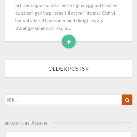
gymmet
och ser någon som har en riktigt snygg outfit så blir
du säkerligen inspirerad till att ta i lite mer. Och vi
har väl alla sett personer med riktigt snygga
träningskläder och liksom …
+
Read
More
Posts
OLDER POSTS
navigation
Search
Sök
for:
SENASTE INLÄGGEN