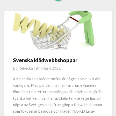
Read
More
Svenska klädwebbshoppar
Svenska
klädwebbshoppar
By
Rebecka
|
8th April 2021
Att handla sina kläder online är något som blivit allt
vanligare. Med pandemins framfart har e-handeln
ökat ännu mer eftersom många vill undvika att gå till
fysiska butiker. I den här artikeln tänkte vi ge ljus till
några av Sveriges mest framgångsrika webbshoppar
som fokuserar på mode och kläder. NA-KD En av