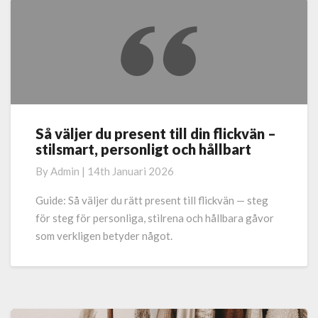
Så väljer du present till din flickvän –
Så
stilsmart, personligt och hållbart
väljer
du
By
Admin
|
14th Januari 2026
present
till
Guide: Så väljer du rätt present till flickvän — steg
din
för steg för personliga, stilrena och hållbara gåvor
flickvän
som verkligen betyder något.
–
stilsmart,
personligt
och
hållbart