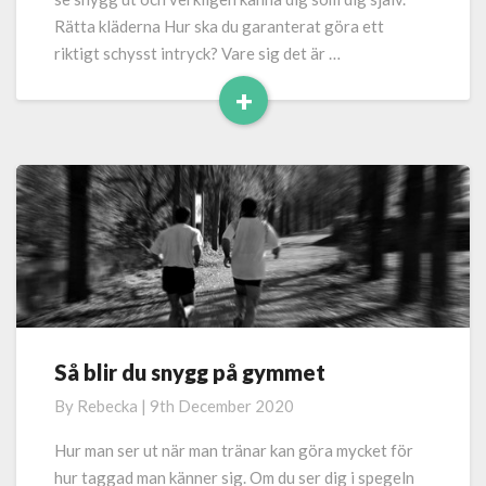
Rätta kläderna Hur ska du garanterat göra ett
riktigt schysst intryck? Vare sig det är …
+
Read
More
Så blir du snygg på gymmet
Så
blir
By
Rebecka
|
9th December 2020
du
snygg
Hur man ser ut när man tränar kan göra mycket för
på
hur taggad man känner sig. Om du ser dig i spegeln