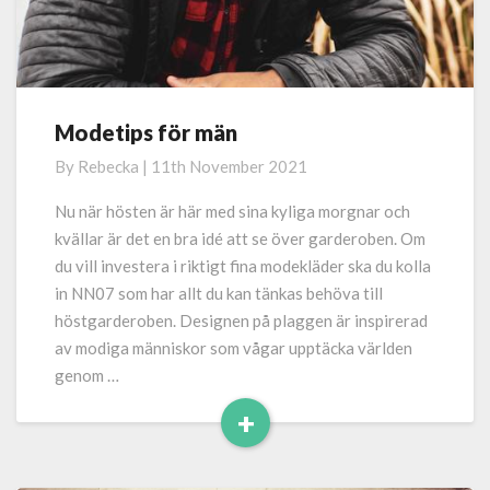
Modetips för män
Modetips
för
By
Rebecka
|
11th November 2021
män
Nu när hösten är här med sina kyliga morgnar och
kvällar är det en bra idé att se över garderoben. Om
du vill investera i riktigt fina modekläder ska du kolla
in NN07 som har allt du kan tänkas behöva till
höstgarderoben. Designen på plaggen är inspirerad
av modiga människor som vågar upptäcka världen
genom …
+
Read
More