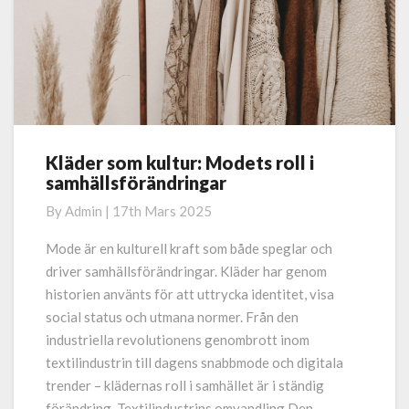
Kläder som kultur: Modets roll i
Kläder
samhällsförändringar
som
kultur:
By
Admin
|
17th Mars 2025
Modets
roll
Mode är en kulturell kraft som både speglar och
i
driver samhällsförändringar. Kläder har genom
samhällsförändringar
historien använts för att uttrycka identitet, visa
social status och utmana normer. Från den
industriella revolutionens genombrott inom
textilindustrin till dagens snabbmode och digitala
trender – klädernas roll i samhället är i ständig
förändring. Textilindustrins omvandling Den