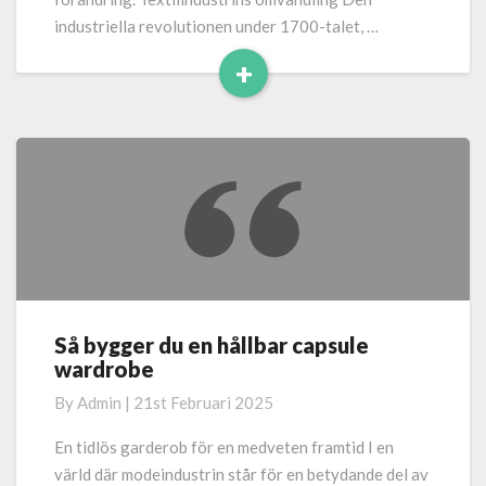
industriella revolutionen under 1700-talet, …
+
Read
More
Så bygger du en hållbar capsule
Så
wardrobe
bygger
du
By
Admin
|
21st Februari 2025
en
hållbar
En tidlös garderob för en medveten framtid I en
capsule
värld där modeindustrin står för en betydande del av