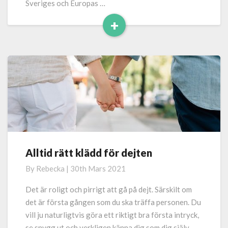
Sveriges och Europas …
+
Read
More
Alltid rätt klädd för dejten
Alltid
rätt
By
Rebecka
|
30th Mars 2021
klädd
för
Det är roligt och pirrigt att gå på dejt. Särskilt om
dejten
det är första gången som du ska träffa personen. Du
vill ju naturligtvis göra ett riktigt bra första intryck,
se snygg ut och verkligen känna dig som dig själv.