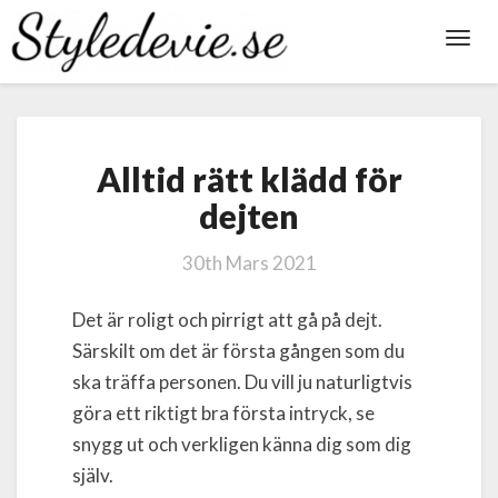
Toggl
Navig
Alltid
Alltid rätt klädd för
rätt
klädd
dejten
för
dejten
30th Mars 2021
Det är roligt och pirrigt att gå på dejt.
Särskilt om det är första gången som du
ska träffa personen. Du vill ju naturligtvis
göra ett riktigt bra första intryck, se
snygg ut och verkligen känna dig som dig
själv.